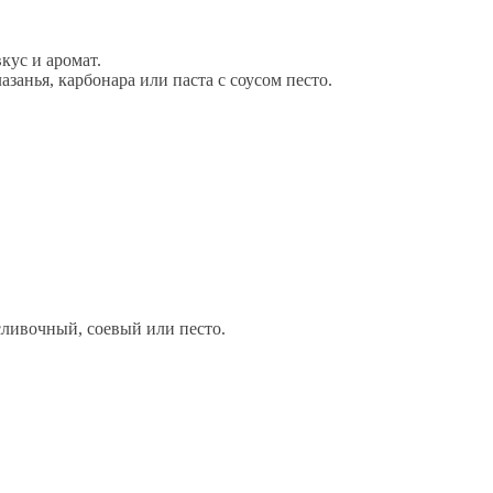
кус и аромат.
занья, карбонара или паста с соусом песто.
сливочный, соевый или песто.