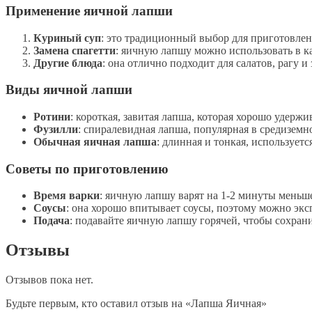
Применение яичной лапши
Куриный суп
: это традиционный выбор для приготовлен
Замена спагетти
: яичную лапшу можно использовать в кач
Другие блюда
: она отлично подходит для салатов, рагу 
Виды яичной лапши
Ротини
: короткая, завитая лапша, которая хорошо удержи
Фузилли
: спиралевидная лапша, популярная в средиземн
Обычная яичная лапша
: длинная и тонкая, используетс
Советы по приготовлению
Время варки
: яичную лапшу варят на 1-2 минуты меньше
Соусы
: она хорошо впитывает соусы, поэтому можно экс
Подача
: подавайте яичную лапшу горячей, чтобы сохранит
Отзывы
Отзывов пока нет.
Будьте первым, кто оставил отзыв на «Лапша Яичная»