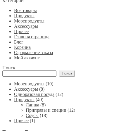
Категории
Все товары
Продукты
Морепродукты
Аксессуары
Прочее
Главная страница
Блог
Корзина
Оформление заказа
Мой аккаунт
Поиск
Поиск
10
Морепродукты
10
8
товаров
Аксессуары
8
товаров
12
Одноразовая посуда
12
40
товаров
Продукты
40
товаров
8
Лапша
8
товаров
12
Приправы и специи
12
18
товаров
Соусы
18
1
товаров
Прочее
1
товар