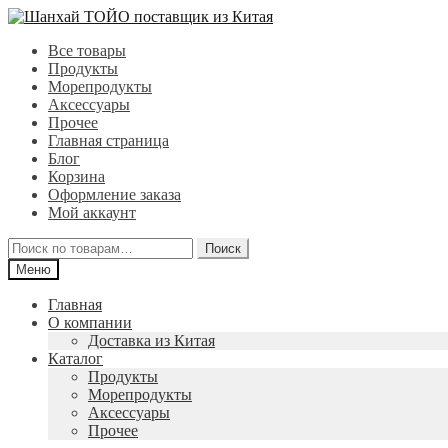
Перейти
Перейти
к
к
Все товары
навигации
содержимому
Продукты
Морепродукты
Аксессуары
Прочее
Главная страница
Блог
Корзина
Оформление заказа
Мой аккаунт
Искать:
Поиск
Меню
Главная
О компании
Доставка из Китая
Каталог
Продукты
Морепродукты
Аксессуары
Прочее