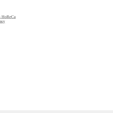
в HoReCa
ику