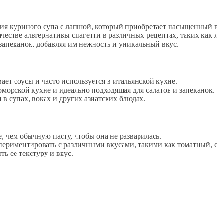
ия куриного супа с лапшой, который приобретает насыщенный в
естве альтернативы спагетти в различных рецептах, таких как ла
и запеканок, добавляя им нежность и уникальный вкус.
вает соусы и часто используется в итальянской кухне.
оморской кухне и идеально подходящая для салатов и запеканок.
я в супах, воках и других азиатских блюдах.
, чем обычную пасту, чтобы она не разварилась.
периментировать с различными вкусами, такими как томатный, 
ь ее текстуру и вкус.