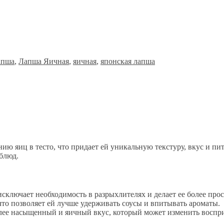
апша
,
Лапша Яичная
,
яичная
,
японская лапша
ю яиц в тесто, что придает ей уникальную текстуру, вкус и пит
блюд.
 исключает необходимость в разрыхлителях и делает ее более про
 что позволяет ей лучше удерживать соусы и впитывать ароматы.
олее насыщенный и яичный вкус, который может изменить воспр