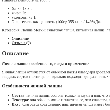
Пищевая ценность на 100 г :
белки 13,3г,
жиры 2г,
углеводы 73,1г.
Энергетическая ценность (100г): 355 ккал / 1486кДж.
Категория:
Лапша
Метки:
азиатская лапша
,
китайская лапша
,
л
Описание
Отзывы (0)
Описание
Яичная лапша: особенности, виды и применение
Яичная лапша отличается от обычной пасты благодаря добавлени
твердых сортов пшеницы, и идеально подходит для различных 
Особенности яичной лапши
Состав
: яичная лапша состоит только из муки и яиц, что
Текстура
: она обычно мягче и эластичнее, чем спагетти,
Вкус
: благодаря содержанию яиц, яичная лапша имеет б