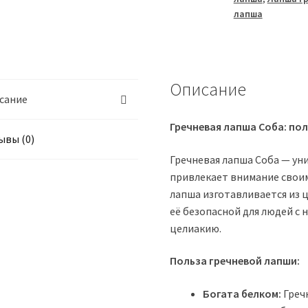
лапша
Описание
сание
Гречневая лапша Соба: пол
ывы (0)
Гречневая лапша Соба — ун
привлекает внимание своим
лапша изготавливается из ц
её безопасной для людей с
целиакию.
Польза гречневой лапши:
Богата белком:
Греч