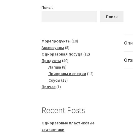
Поиск
Поиск
10
Морепродукты
10
Опи
8
товаров
Аксессуары
8
товаров
12
Одноразовая посуда
12
Отз
40
товаров
Продукты
40
8
товаров
Лапша
8
товаров
12
Приправы и специи
12
18
товаров
Соусы
18
1
товаров
Прочее
1
товар
Recent Posts
Одноразовые пластиковые
стаканчики