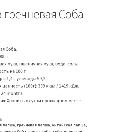
 гречневая Соба
ая Соба.
00 г
вая мука, пшеничная мука, вода, соль.
ть на 100 г :
ры 1,4г, углеводы 59,2г.
 ценность (100г): 339 ккал / 1419 кДж.
 24 months
ия: Хранить в сухом прохладном месте.
а
я лапша
,
гречневая лапша
,
китайская лапша
,
ечневая Соба
,
лапша соба
,
соба
,
японская