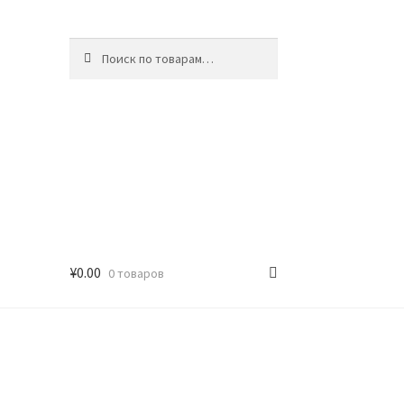
Искать:
Поиск
¥
0.00
0 товаров