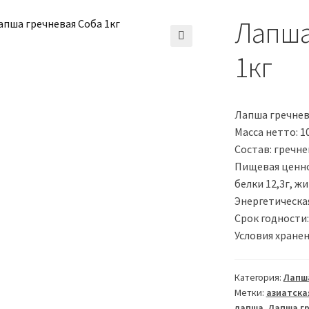
Лапша
🔍
1кг
Лапша гречнев
Масса нетто: 10
Состав: гречне
Пищевая ценнос
белки 12,3г, жи
Энергетическая
Срок годности:
Условия хранен
Категория:
Лапш
Метки:
азиатска
лапша
,
Лапша гр