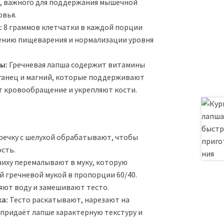
а, важного для поддержания мышечной
овья.
:
8 граммов клетчатки в каждой порции
ению пищеварения и нормализации уровня
ы:
Гречневая лапша содержит витамины
рганец и магний, которые поддерживают
т кровообращение и укрепляют кости.
речку с шелухой обрабатывают, чтобы
сть.
чиху перемалывают в муку, которую
 гречневой мукой в пропорции 60/40.
ют воду и замешивают тесто.
ка:
Тесто раскатывают, нарезают на
о придаёт лапше характерную текстуру и