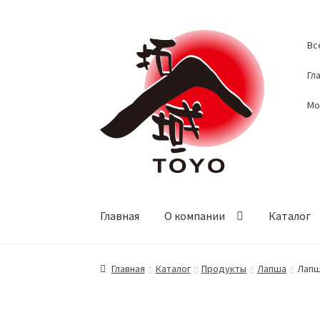
Перейти
Перейти
Вс
к
к
навигации
содержимому
Гл
Мо
Главная
О компании
Каталог
Главная
Каталог
Продукты
Лапша
Лапш