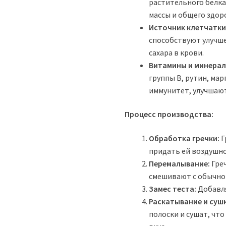
растительного белк
массы и общего здор
Источник клетчатки
способствуют улучш
сахара в крови.
Витамины и минерал
группы B, рутин, ма
иммунитет, улучшаю
Процесс производства:
Обработка гречки:
Г
придать ей воздушно
Перемалывание:
Гре
смешивают с обычной
Замес теста:
Добавля
Раскатывание и суш
полоски и сушат, чт