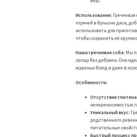
вкус.
Использование:
Гречневая 
горячей в бульоне даси, до
использовать для приготов
чтобы сохранить её хрупкос
Наша гречневая соба:
Мы п
лапшу без добавок. Она иде
жареных блюд и даже в хол
Особенности:
Отсутствие глютена
непереносимостью г
Уникальный вкус:
Гре
родственного ревеню
питательные свойст
Быстрый процесс пр