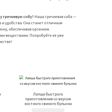
у гречневую собу?
Наша гречневая соба —
а и удобства. Она станет отличным
ону, обеспечивая организм
и веществами. Попробуйте её уже
честве!
о
Лапша быстрого
приготовления со вкусом
костного свиного бульона