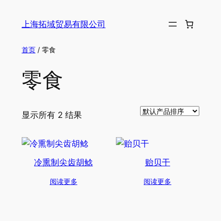
跳
至
上海拓域贸易有限公司
内
容
首页
/ 零食
零食
显示所有 2 结果
‌冷熏制尖齿胡鲶
贻贝干
阅读更多
阅读更多