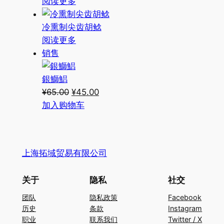
阅读更多
‌冷熏制尖齿胡鲶
阅读更多
促
销售
销
产
銀鰤鯧
品
原
当
¥
65.00
¥
45.00
价
前
加入购物车
为：
价
¥65.00。
格
为：
上海拓域贸易有限公司
¥45.00。
关于
隐私
社交
团队
隐私政策
Facebook
历史
条款
Instagram
职业
联系我们
Twitter / X