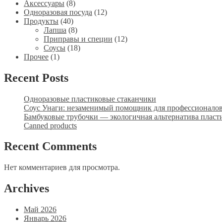
8
товаров
Аксессуары
8
товаров
12
Одноразовая посуда
12
40
товаров
Продукты
40
товаров
8
Лапша
8
товаров
12
Приправы и специи
12
18
товаров
Соусы
18
1
товаров
Прочее
1
товар
Recent Posts
Одноразовые пластиковые стаканчики
Соус Унаги: незаменимый помощник для профессионало
Бамбуковые трубочки — экологичная альтернатива пласт
Canned products
Recent Comments
Нет комментариев для просмотра.
Archives
Май 2026
Январь 2026