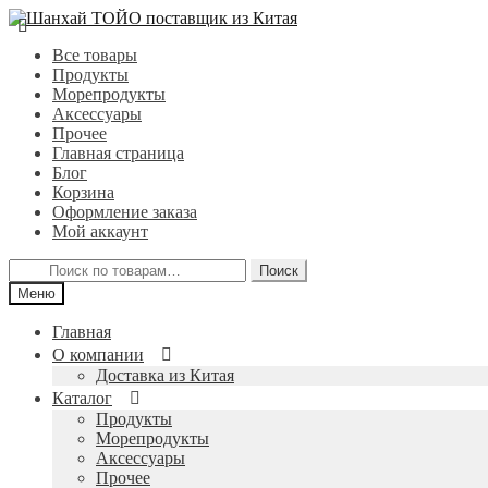
Перейти
Перейти
к
к
Все товары
навигации
содержимому
Продукты
Морепродукты
Аксессуары
Прочее
Главная страница
Блог
Корзина
Оформление заказа
Мой аккаунт
Искать:
Поиск
Меню
Главная
О компании
Доставка из Китая
Каталог
Продукты
Морепродукты
Аксессуары
Прочее