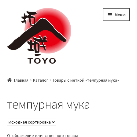
Перейти
Перейти
Меню
к
к
навигации
содержимому
Все товары
Главная
Каталог
Товары с меткой «темпурная мука»
Продукты
темпурная мука
Морепродукты
Аксессуары
Отображение единственного товара
Прочее