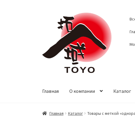
Перейти
Перейти
Вс
к
к
навигации
содержимому
Гл
Мо
Главная
О компании
Каталог
Главная
Каталог
Товары с меткой «однор