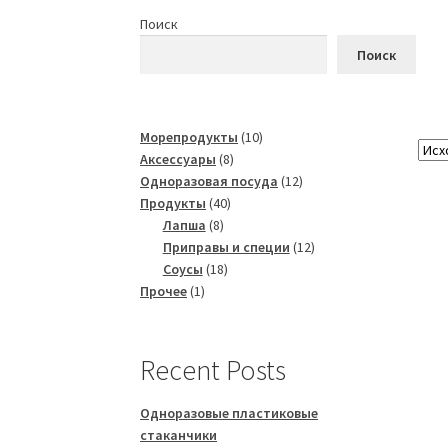
Поиск
Поиск
10
Морепродукты
10
8
товаров
Аксессуары
8
товаров
12
Одноразовая посуда
12
40
товаров
Продукты
40
8
товаров
Лапша
8
товаров
12
Приправы и специи
12
18
товаров
Соусы
18
1
товаров
Прочее
1
товар
Recent Posts
Одноразовые пластиковые
стаканчики