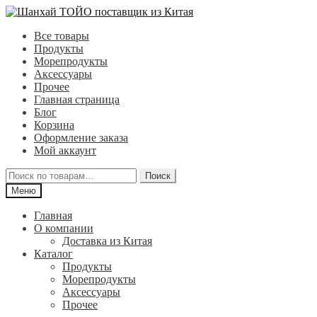
Перейти
Перейти
к
к
Все товары
навигации
содержимому
Продукты
Морепродукты
Аксессуары
Прочее
Главная страница
Блог
Корзина
Оформление заказа
Мой аккаунт
Искать:
Поиск
Меню
Главная
О компании
Доставка из Китая
Каталог
Продукты
Морепродукты
Аксессуары
Прочее