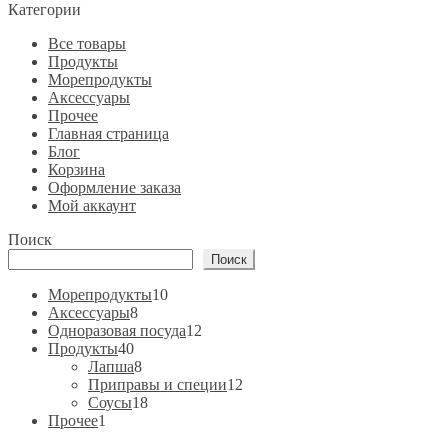
Категории
Все товары
Продукты
Морепродукты
Аксессуары
Прочее
Главная страница
Блог
Корзина
Оформление заказа
Мой аккаунт
Поиск
Поиск
10
Морепродукты
10
8
товаров
Аксессуары
8
товаров
12
Одноразовая посуда
12
40
товаров
Продукты
40
товаров
8
Лапша
8
товаров
12
Приправы и специи
12
18
товаров
Соусы
18
1
товаров
Прочее
1
товар