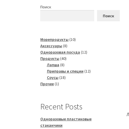
Поиск
Поиск
10
Морепродукты
10
8
товаров
Аксессуары
8
товаров
12
Одноразовая посуда
12
40
товаров
Продукты
40
8
товаров
Лапша
8
товаров
12
Приправы и специи
12
18
товаров
Соусы
18
1
товаров
Прочее
1
товар
Recent Posts
Л
Одноразовые пластиковые
стаканчики