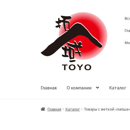
Перейти
Перейти
Вс
к
к
навигации
содержимому
Гл
Мо
Главная
О компании
Каталог
Главная
Каталог
Товары с меткой «лапша»