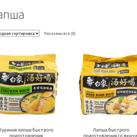
апша
Показаны все (8)
Куриная лапша быстрого
Лапша быстрого
приготовления
приготовления со вкусо