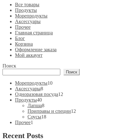
Все товары
Продукты
Морепродукты
Аксессуары
Прочее
Главная страница
Блог
Корзина
Оформление заказа
Мой аккаунт
Поиск
Поиск
10
Морепродукты
10
8
товаров
Аксессуары
8
товаров
12
Одноразовая посуда
12
40
товаров
Продукты
40
товаров
8
Лапша
8
товаров
12
Приправы и специи
12
18
товаров
Соусы
18
1
товаров
Прочее
1
товар
Recent Posts