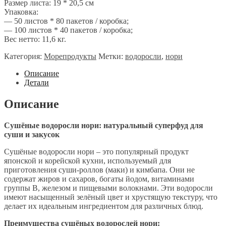
Размер листа: 19 * 20,5 см
Упаковка:
— 50 листов * 80 пакетов / коробка;
— 100 листов * 40 пакетов / коробка;
Вес нетто: 11,6 кг.
Категория:
Морепродукты
Метки:
водоросли
,
нори
Описание
Детали
Описание
Сушёные водоросли нори: натуральный суперфуд для
суши и закусок
Сушёные водоросли нори – это популярный продукт
японской и корейской кухни, используемый для
приготовления суши-роллов (маки) и кимбапа. Они не
содержат жиров и сахаров, богаты йодом, витаминами
группы B, железом и пищевыми волокнами. Эти водоросли
имеют насыщенный зелёный цвет и хрустящую текстуру, что
делает их идеальным ингредиентом для различных блюд.
Преимущества сушёных водорослей нори: