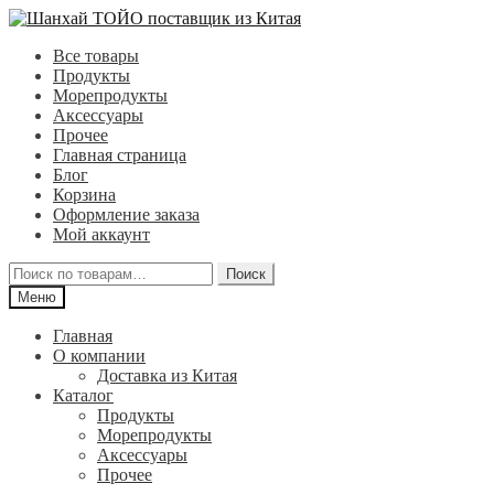
Перейти
Перейти
к
к
Все товары
навигации
содержимому
Продукты
Морепродукты
Аксессуары
Прочее
Главная страница
Блог
Корзина
Оформление заказа
Мой аккаунт
Искать:
Поиск
Меню
Главная
О компании
Доставка из Китая
Каталог
Продукты
Морепродукты
Аксессуары
Прочее