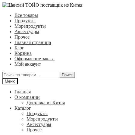
Перейти
Перейти
к
к
Все товары
навигации
содержимому
Продукты
Морепродукты
Аксессуары
Прочее
Главная страница
Блог
Корзина
Оформление заказа
Мой аккаунт
Искать:
Поиск
Меню
Главная
О компании
Доставка из Китая
Каталог
Продукты
Морепродукты
Аксессуары
Прочее