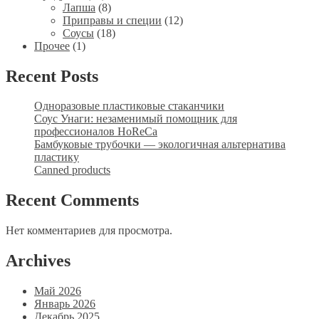
товаров
8
Лапша
8
товаров
12
Приправы и специи
12
18
товаров
Соусы
18
1
товаров
Прочее
1
товар
Recent Posts
Одноразовые пластиковые стаканчики
Соус Унаги: незаменимый помощник для
профессионалов HoReCa
Бамбуковые трубочки — экологичная альтернатива
пластику
Canned products
Recent Comments
Нет комментариев для просмотра.
Archives
Май 2026
Январь 2026
Декабрь 2025