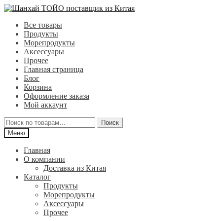
Перейти
Перейти
к
к
Все товары
навигации
содержимому
Продукты
Морепродукты
Аксессуары
Прочее
Главная страница
Блог
Корзина
Оформление заказа
Мой аккаунт
Искать:
Поиск
Меню
Главная
О компании
Доставка из Китая
Каталог
Продукты
Морепродукты
Аксессуары
Прочее