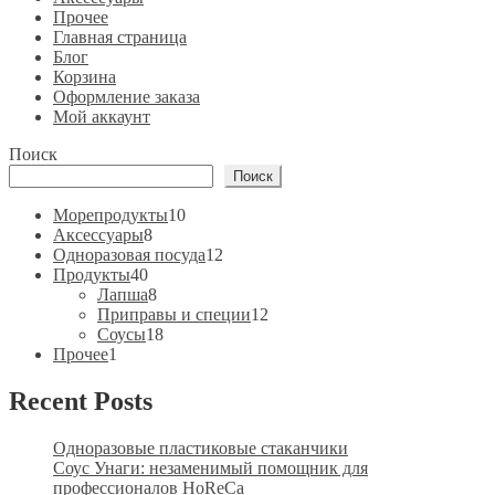
Прочее
Главная страница
Блог
Корзина
Оформление заказа
Мой аккаунт
Поиск
Поиск
10
Морепродукты
10
8
товаров
Аксессуары
8
товаров
12
Одноразовая посуда
12
40
товаров
Продукты
40
товаров
8
Лапша
8
товаров
12
Приправы и специи
12
18
товаров
Соусы
18
1
товаров
Прочее
1
товар
Recent Posts
Одноразовые пластиковые стаканчики
Соус Унаги: незаменимый помощник для
профессионалов HoReCa