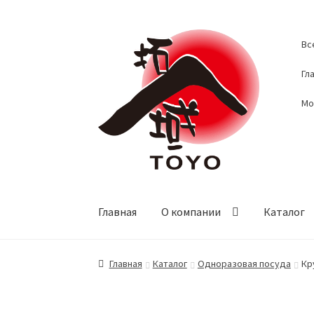
Перейти
Перейти
Вс
к
к
навигации
содержимому
Гл
Мо
Главная
О компании
Каталог
Главная
Каталог
Одноразовая посуда
Кр