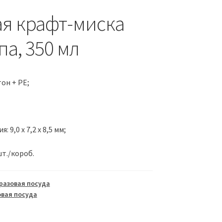
ая крафт-миска
па, 350 мл
он + PE;
 9,0 x 7,2 x 8,5 мм;
шт./короб.
разовая посуда
вая посуда