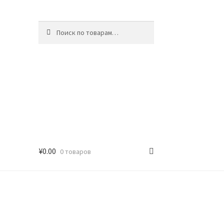
Искать:
Поиск
¥
0.00
0 товаров