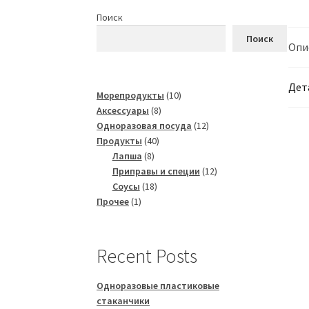
Поиск
Поиск
Опи
Дет
10
Морепродукты
10
8
товаров
Аксессуары
8
товаров
12
Одноразовая посуда
12
40
товаров
Продукты
40
8
товаров
Лапша
8
товаров
12
Приправы и специи
12
18
товаров
Соусы
18
1
товаров
Прочее
1
товар
Recent Posts
Одноразовые пластиковые
стаканчики