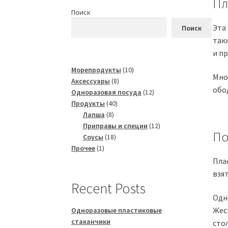
Пл
Поиск
Эта
Поиск
так
и п
10
Морепродукты
10
Мно
8
товаров
Аксессуары
8
обо
товаров
12
Одноразовая посуда
12
40
товаров
Продукты
40
8
товаров
Лапша
8
товаров
12
Приправы и специи
12
По
18
товаров
Соусы
18
1
товаров
Прочее
1
товар
Пла
взя
Recent Posts
Одн
Жес
Одноразовые пластиковые
стаканчики
стол