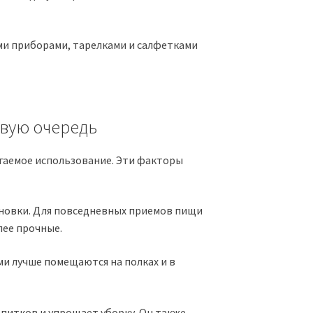
ми приборами, тарелками и салфетками
рвую очередь
гаемое использование. Эти факторы
ановки. Для повседневных приемов пищи
лее прочные.
ми лучше помещаются на полках и в
питков и упрощает уборку. Он также