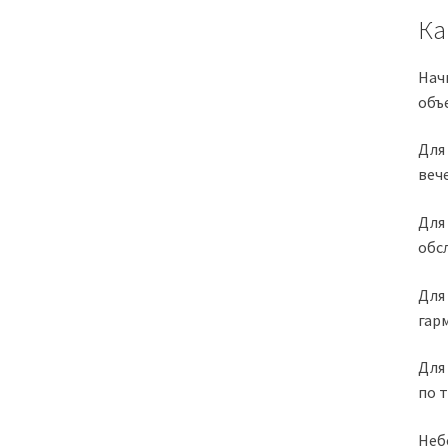
Ка
Нач
объ
Для
веч
Для
обс
Для
гар
Для
по 
Неб