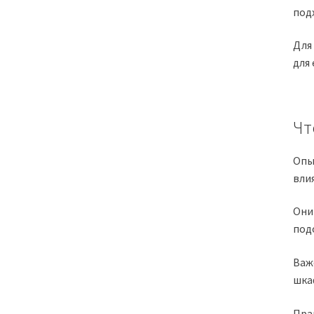
под
Для
для
Чт
Опы
вли
Они
под
Важ
шка
Пра