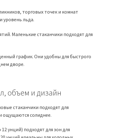
пикников, торговых точек и комнат
и уровень льда.
тий. Маленькие стаканчики подходят для
енный график. Они удобны для быстрого
днем дворе.
л, объем и дизайн
новые стаканчики подходят для
и ощущаются солиднее.
12 унций) подходят для зон для
-20 унций идеальны для холодных