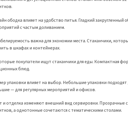
итков.
айн ободка влияет на удобство питья. Гладкий закругленный 
оприятий с частым доливанием.
белируемость важна для экономии места. Стаканчики, которые
нить в шкафах и контейнерах.
оторые покупатели ищут стаканчики для еды. Компактная форм
ционных блюд.
мер упаковки влияет на выбор. Небольшие упаковки подходят 
ьшие — для регулярных мероприятий и офисов.
т и отделка изменяют внешний вид сервировки. Прозрачные с
итков, а однотонные сочетаются с тематическими столами.