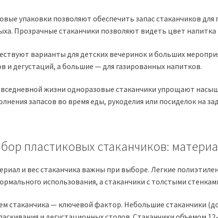
овые упаковки позволяют обеспечить запас стаканчиков для 
ыха. Прозрачные стаканчики позволяют видеть цвет напитка 
ествуют варианты для детских вечеринок и больших мероприя
ов и дегустаций, а большие — для газированных напитков.
овседневной жизни одноразовые стаканчики упрощают насыщ
олнения запасов во время еды, рукоделия или посиделок на за
бор пластиковых стаканчиков: материа
ериал и вес стаканчика важны при выборе. Легкие полиэтиле
ормального использования, а стаканчики с толстыми стенкам
ем стаканчика — ключевой фактор. Небольшие стаканчики (до 
ласкивания и дегустационных столов. Стаканчики объемом 12