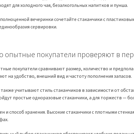
ходят для холодного чая, безалкогольных напитков и пунша.
 полноценной вечеринки сочетайте стаканчики с пластиковы
 единообразия сервировки.
о опытные покупатели проверяют в пе
тные покупатели сравнивают размер, количество и предпола
яют на удобство, внешний вид и частоту пополнения запасов.
 также учитывают стиль стаканчиков в зависимости от обст
ойдут простые одноразовые стаканчики, а для торжеств — бо
ен и способ хранения. Высокие стаканчики с плотными стенка
фах.
вильный выбор стаканчиков обеспечивает удобную подачу на