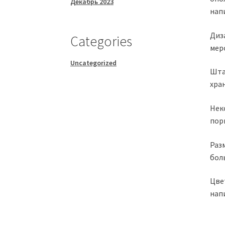
Декабрь 2023
нап
Диз
Categories
мер
Uncategorized
Шта
хра
Нек
пор
Раз
бол
Цве
нап