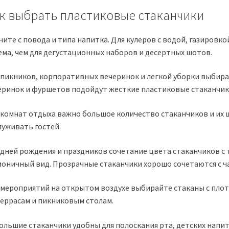
к выбрать пластиковые стаканчики
ните с повода и типа напитка. Для кулеров с водой, газировк
ема, чем для дегустационных наборов и десертных шотов.
 пикников, корпоративных вечеринок и легкой уборки выбира
еринок и фуршетов подойдут жесткие пластиковые стаканчик
 комнат отдыха важно большое количество стаканчиков и их 
луживать гостей.
 дней рождения и праздников сочетание цвета стаканчиков с 
моничный вид. Прозрачные стаканчики хорошо сочетаются с ч
 мероприятий на открытом воздухе выбирайте стаканы с плот
террасам и пикниковым столам.
ольшие стаканчики удобны для полоскания рта, детских напит