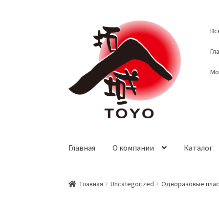
Перейти
Перейти
Вс
к
к
навигации
содержимому
Гл
Мо
Главная
О компании
Каталог
Главная
Uncategorized
Одноразовые плас