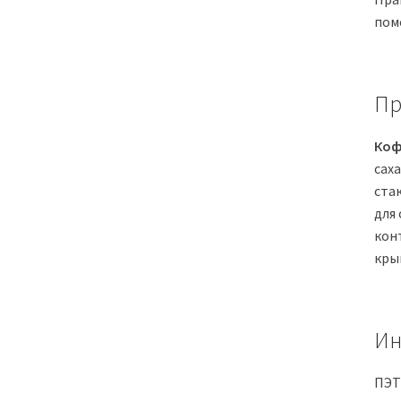
пом
Пр
Коф
саха
ста
для
кон
кры
Ин
ПЭТ